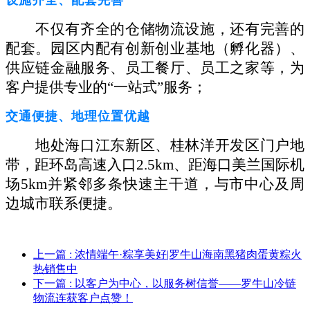
不仅有齐全的仓储物流设施，还有完善的
配套。园区内配有创新创业基地（孵化器）、
供应链金融服务、员工餐厅、员工之家等，为
客户提供专业的
“一站式”服务；
交通便捷、地理位置优越
地处海口江东新区、桂林洋开发区门户地
带，距环岛高速入口
2.5km、距海口美兰国际机
场5km并紧邻多条快速主干道，与市中心及周
边城市联系便捷。
上一篇
: 浓情端午·粽享美好|罗牛山海南黑猪肉蛋黄粽火
热销售中
下一篇
: 以客户为中心，以服务树信誉——罗牛山冷链
物流连获客户点赞！