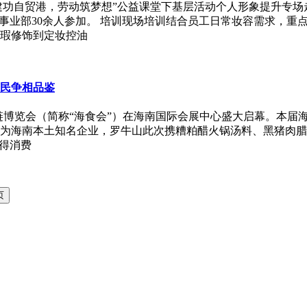
美——建功自贸港，劳动筑梦想”公益课堂下基层活动个人形象提升
流事业部30余人参加。 培训现场培训结合员工日常妆容需求，
瑕修饰到定妆控油
市民争相品鉴
食材供应链博览会（简称“海食会”）在海南国际会展中心盛大启幕。
作为海南本土知名企业，罗牛山此次携糟粕醋火锅汤料、黑猪肉腊
得消费