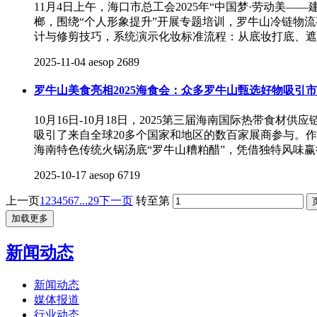
11月4日上午，海口市总工会2025年“中国梦·劳动
榔，围绕“个人形象提升”开展专题培训，罗牛山冷链物
计与修剪技巧，系统演示化妆标准流程：从底妆打底、遮
2025-11-04
aesop
2689
罗牛山美食亮相2025海食会：众多罗牛山甄选好物吸引
10月16日-10月18日，2025第三届海南国际热带
吸引了来自全球20多个国家和地区的数百家展商参与。
海南特色传统火锅汤底“罗牛山糟粕醋”，凭借独特风味赢
2025-10-17
aesop
6719
上一页
1
2
3
4
5
6
7
...29
下一页
转至第
加载更多
新闻动态
新闻动态
媒体报道
行业动态