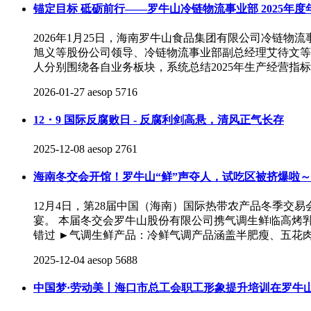
锚定目标 砥砺前行——罗牛山冷链物流事业部 2025年
2026年1月25日，海南罗牛山食品集团有限公司冷链
旭义等股份公司领导、冷链物流事业部副总经理艾待文等
人分别围绕各自业务板块，系统总结2025年生产经营指
2026-01-27
aesop
5716
12・9 国际反腐败日 - 反腐利剑高悬，清风正气长存
2025-12-08
aesop
2761
海南冬交会开馆！罗牛山“鲜”声夺人，试吃区被挤爆啦～
12月4日，第28届中国（海南）国际热带农产品冬季
宴。 本届冬交会罗牛山股份有限公司携气调生鲜临高烤乳
错过 ►气调生鲜产品：冷鲜气调产品涵盖半肥瘦、五花
2025-12-04
aesop
5688
中国梦·劳动美丨海口市总工会职工形象提升培训在罗牛