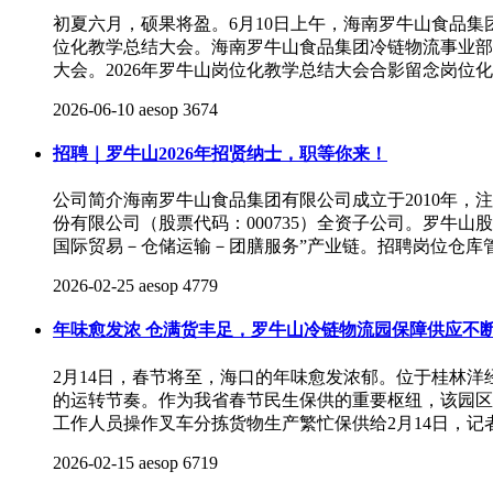
初夏六月，硕果将盈。6月10日上午，海南罗牛山食品
位化教学总结大会。海南罗牛山食品集团冷链物流事业部
大会。2026年罗牛山岗位化教学总结大会合影留念岗位
2026-06-10
aesop
3674
招聘｜罗牛山2026年招贤纳士，职等你来！
公司简介海南罗牛山食品集团有限公司成立于2010年，
份有限公司（股票代码：000735）全资子公司。罗牛
国际贸易－仓储运输－团膳服务”产业链。招聘岗位仓库
2026-02-25
aesop
4779
年味愈发浓 仓满货丰足，罗牛山冷链物流园保障供应不
2月14日，春节将至，海口的年味愈发浓郁。位于桂林
的运转节奏。作为我省春节民生保供的重要枢纽，该园区
工作人员操作叉车分拣货物生产繁忙保供给2月14日，记
2026-02-15
aesop
6719