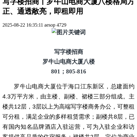
写字楼招商丨罗牛山电商大厦八楼格局方
正、通透敞亮，即租即用
2025-08-22 16:35:11
aesop
4729
写字楼招商
罗牛山电商大厦
八
楼
8
01
；
805
-
8
16
罗牛山电商大厦位于海口江东新区，总建面约
4.3万平方米，由主楼、副楼、裙楼三部分组成。主
楼共12层，3层以上为高端写字楼商务办公，可整租
可分租，满足企业的多样租赁需求；副楼共8层，已
有国内知名品牌酒店入驻运营，可为入驻企业和访
客提供高品质的住宿服务；裙楼共2层，定位为商业