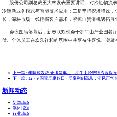
股份公司副总裁王大林发表重要讲话，对冷链物流事业
冷链新业务模式与智能技术应用；二是坚持挖潜增效，
长，深耕市场一线挖掘客户需求，紧抓自贸港机遇拓展
会议圆满落幕后，新春联欢晚会于罗牛山产业园餐
伏。全体员工在欢乐祥和的氛围中共享奋斗喜悦、凝聚奋
上一篇
: 年味愈发浓 仓满货丰足，罗牛山冷链物流园保
下一篇
: 12・9 国际反腐败日 - 反腐利剑高悬，清风正气
新闻动态
新闻动态
媒体报道
行业动态