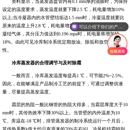
资料显示，当蒸发器盘管内有0.1 mm厚的油膜时，为保持
设定的温度要求，蒸发温度就要下降2.5 ℃，耗电量增加10%
以上;当冷凝器内的水管壁结垢达1.5 mm时，冷凝温度就要比
原来的温度上升2.8 ℃，耗电量增加9.7%;当制冷系统中混有不
可以介绍下你们的产品么
凝结气体，其分压力值达到0.196 mpa时，耗电量将增加约
18%。由此可见冷库制冷系统定期放油、除垢和放空气的重要
性。
冷库蒸发器的合理调节与及时除霜
一般而言，冷库蒸发温度每提高1 ℃，可节能2%~2.5%。
因此，在能够满足产品制冷工艺的前提下，可通过调整供液
量，尽量提高蒸发温度。
霜层的热阻一般比钢管的热阻大得多，当霜层厚度大于10
mm时，其传热效率下降30%以上。当管壁的内外温差为10
℃、库温在-18 ℃时，排管蒸发器的制冷系统运行一个月后，
其传热系数k值大约只有原来的70%左右[6]。冷风机结霜特别