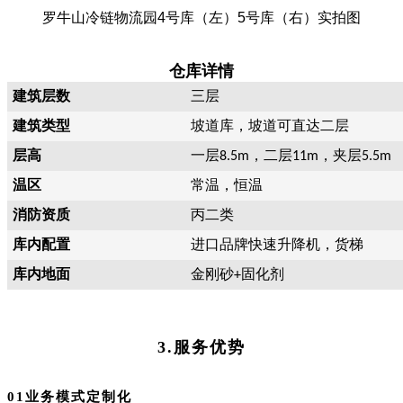
罗牛山冷链物流园4号库（左）5号库（右）实拍图
仓库详情
建筑层数
三层
建筑类型
坡道库，坡道可直达二层
层高
一层
，二层
，夹层
8.5m
11m
5.5m
温区
常温，恒温
消防资质
丙二类
库内配置
进口品牌快速升降机，货梯
库内地面
金刚砂
固化剂
+
3.服务优势
01业务模式定制化