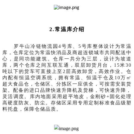
2.
常温库介绍
罗牛山冷链物流园
4号库、5号库整体设计为常温
库，仓库定位为常温快消品及商超连锁城市共同配送中
心，是同功能建筑。仓库一共分为三层，设计为坡道
库，两个仓库之间互联互通，双层卸
货月台，
15米30
吨以下的货车可直接上至2层高效卸货，高效作业。仓
内配有恒温空调系统，拥有常温、恒温干仓及10万㎡
超大食品仓，仓储区、分拣区一应俱全，可按需安装货
架。配备的进口品牌快速升降机及货梯，可快速升降，
灵活调度。库内地面采用超平地皮，金刚砂+固化处理
高硬度防灰、防尘。存储区采用专用定制标准食品级塑
料托盘，保障仓储品质。