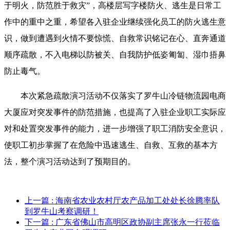
于明火，防范胜于救灾”，高楼层写字楼防火、逃生是日常工
作中的重中之重，希望各入驻企业继续强化员工的防火逃生意
识，做到遭遇到火情不要惊慌、自救常识铭记在心、直奔通道
顺序疏散，不入电梯以防被关、自我防护低姿匍匐、湿巾捂鼻
防止毒气。
本次紧急疏散演习活动不仅落实了罗牛山冷链物流园电商
大厦应对突发事件的防范措施，也提高了入驻企业职工实际应
对和处置突发事件的能力，进一步增强了职工消防安全意识，
使职工初步掌握了在危险中迅速逃生、自救、互救的基本方
法，整个演习活动达到了预期目的。
上一篇
: 海南省农业农村厅农产品加工处处长徐腾率队
到罗牛山考察调研！
下一篇
: 广东省佛山市高明区政协副主席张永一行莅临