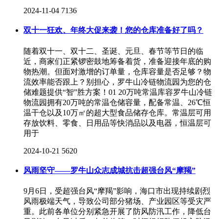
2024-11-04
7136
双十一狂欢、年终大促来袭！您的仓库准备好了吗？
随着双十一、双十二、圣诞、元旦、春节等节日的临
近，商家们正紧锣密鼓地筹备着货，准备迎接年底的购
物热潮。但面对激增的订单量，仓库容量是否足够？物
流效率能否跟上？别担心，罗牛山冷链物流园为您的仓
储难题提供“智”胜方案！01 20万吨常温库容罗牛山冷链
物流园拥有20万吨的常温仓储容量，配备常温、26℃恒
温干仓以及10万㎡的超大型食品储存仓库。常温层可用
存放饮料、零食、日用品等快消品以及电器，恒温层可
用于
2024-10-21
5620
风雨坚守——罗牛山众志成城抗击超强台风“摩羯”
9月6日，受超强台风“摩羯”影响，海口市出现持续剧烈
风雨极端天气，导致公司部分猪场、产业园区等受灾严
重。此前各单位分别紧急开展了防风防汛工作，降低台