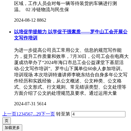
区域，工作人员会对每一辆等待装货的车辆进行测
温。 02 冷链物流与民生保
2024-08-12
8862
以培促学提能力 以学促干强素质——罗牛山工会开展公
文写作培训
为进一步提高公司员工常用公文、信息的规范写作能
力，提升工作质量和效率，7月30日，公司工会在电商大
厦成功举办了“2024年海口市总工会公益课堂下基层活
动-公文写作培训”。罗牛山下属单位60余人参加培训。
培训现场 本次培训特邀讲师李晓东结合自身多年公文写
作经历和实践经验，从公文概述、公文种类、公文格
式、公文形式、行文规则、常见错误类型、公文处理等
方面介绍了公文的处理规范及要求。通过运用大量
2024-07-31
5614
上一页
1
2
3
4
5
6
7
...29
下一页
转至第
加载更多