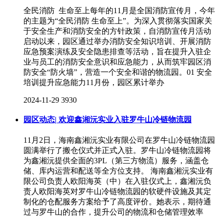
全民消防 生命至上每年的11月是全国消防宣传月，今年
的主题为“全民消防 生命至上”。为深入贯彻落实国家关
于安全生产和消防安全的方针政策，自消防宣传月活动
启动以来，园区通过举办消防安全知识培训、开展消防
应急预案演练及安全隐患排查等活动，旨在提升入驻企
业与员工的消防安全意识和应急能力，从而筑牢园区消
防安全“防火墙”，营造一个安全和谐的物流园。01 安全
培训提升应急能力11月份，园区累计举办
2024-11-29
3930
园区动态| 欢迎鑫湘沅实业入驻罗牛山冷链物流园
11月2日，海南鑫湘沅实业有限公司在罗牛山冷链物流园
圆满举行了搬仓仪式并正式入驻。罗牛山冷链物流园将
为鑫湘沅提供全面的3PL（第三方物流）服务，涵盖仓
储、库内运营和配送等全方位支持。 海南鑫湘沅实业有
限公司负责人欧阳海英（中）在入驻仪式上，鑫湘沅负
责人欧阳海英对罗牛山冷链物流园的软硬件设施及其定
制化的仓配服务方案给予了高度评价。她表示，期待通
过与罗牛山的合作，提升公司的物流和仓储管理效率