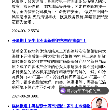
风影响，台风过后，各单位第一时间组织队伍投入防汛
救灾、搬运物资、道路清障等任务，奔走在抢险救援一
线，全力保护公司和员工生命财产安全。 做好产业园台
风应急准备 灾后清理树枝、恢复设备设施 黑猪育肥部澄
迈蔡氏猪场，
2024-09-12
5574
开渔期丨罗牛山冷库新鲜守护您的“海货”！
随着全国各地的休渔期结束上万条渔船浩浩荡荡驶向大
海撒下开渔后第一网大批“虾兵蟹将”被打捞上来但新鲜
却转瞬即逝如何在丰收的同时确保海鲜产品的新鲜与品
质？成了许多水产企业的心头大事这就不得不提到园区
多种类型的温区和库型确保精准守护海鲜的「鲜」01冷
冻保鲜（-18℃至-25℃）冷冻保鲜库库温在-18℃至-25℃
之间，很多食品如海鲜、肉类、冰淇淋等，需要在低温
的环境下保存才不会变质，因此冷冻库常用于贮藏，
可以介绍下你们的产品么
2024-08-20
3981
媒体报道丨粤桂琼十四市报盟：罗牛山冷链物流园解锁