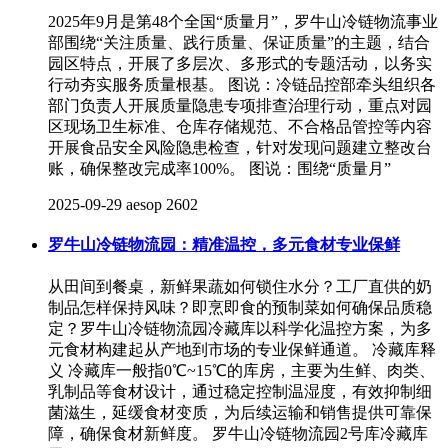
2025年9月是第48个全国“质量月”，罗牛山冷链物流事业
部围绕“关注质量、践行质量、保证质量”的主题，结合
园区特点，开展了多层次、多形式的专题活动，以务实
行动夯实服务质量根基。 图说：冷链品控部牵头组织各
部门负责人开展质量隐患专项排查治理行动，重点对园
区现场卫生标准、仓库存储规范、不合格品管控等内容
开展食品安全风险隐患检查，针对发现问题建立整改台
账，确保整改完成率100%。 图说：围绕“质量月”
2025-09-29
aesop
2602
罗牛山冷链物流园：精准温控，多元食材专业保鲜
从田间到餐桌，新鲜果蔬如何锁住水分？工厂直供的奶
制品怎样保持风味？即烹即食的预制菜如何确保品质稳
定？罗牛山冷链物流园冷藏库以科学化温控方案，为多
元食材构建起从产地到市场的专业保鲜通道。 冷藏库释
义 冷藏库一般指0℃~15℃的库房，主要为生鲜、肉类、
乳制品等食材设计，通过稳定控制温湿度，有效抑制细
菌滋生，延缓食材变质，为后续运输和销售提供可靠保
障，确保食材新鲜度。 罗牛山冷链物流园2号库冷藏库