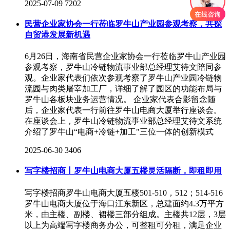
2025-07-09
7202
民营企业家协会一行莅临罗牛山产业园参观考察，共探
自贸港发展新机遇
6月26日，海南省民营企业家协会一行莅临罗牛山产业园
参观考察，罗牛山冷链物流事业部总经理艾待文陪同参
观。企业家代表们依次参观考察了罗牛山产业园冷链物
流园与肉类屠宰加工厂，详细了解了园区的功能布局与
罗牛山各板块业务运营情况。 企业家代表合影留念随
后，企业家代表一行前往罗牛山电商大厦举行座谈会。
在座谈会上，罗牛山冷链物流事业部总经理艾待文系统
介绍了罗牛山“电商+冷链+加工"三位一体的创新模式
2025-06-30
3406
写字楼招商丨罗牛山电商大厦五楼灵活隔断，即租即用
写字楼招商罗牛山电商大厦五楼501-510，512；514-516
罗牛山电商大厦位于海口江东新区，总建面约4.3万平方
米，由主楼、副楼、裙楼三部分组成。主楼共12层，3层
以上为高端写字楼商务办公，可整租可分租，满足企业