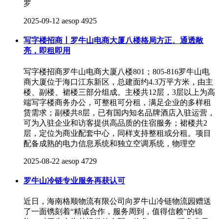
罗
2025-09-12
aesop
4925
写字楼招商丨罗牛山电商大厦八楼格局方正、通透敞
亮，即租即用
写字楼招商罗牛山电商大厦八楼801；805-816罗牛山电
商大厦位于海口江东新区，总建面约4.3万平方米，由主
楼、副楼、裙楼三部分组成。主楼共12层，3层以上为高
端写字楼商务办公，可整租可分租，满足企业的多样租
赁需求；副楼共8层，已有国内知名品牌酒店入驻运营，
可为入驻企业和访客提供高品质的住宿服务；裙楼共2
层，定位为商业配套中心，同样支持整租或分租。项目
配备成熟的电力信息系统和独立空调系统，物理空
2025-08-22
aesop
4729
罗牛山冷链专业服务再获认可
近日，海南格顺物流有限公司向罗牛山冷链物流园赠送
了一面镌刻着“精诚合作，服务周到，值得信赖”的锦