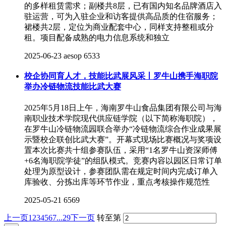
的多样租赁需求；副楼共8层，已有国内知名品牌酒店入
驻运营，可为入驻企业和访客提供高品质的住宿服务；
裙楼共2层，定位为商业配套中心，同样支持整租或分
租。项目配备成熟的电力信息系统和独立
2025-06-23
aesop
6533
校企协同育人才，技能比武展风采丨罗牛山携手海职院
举办冷链物流技能比武大赛
2025年5月18日上午，海南罗牛山食品集团有限公司与海
南职业技术学院现代供应链学院（以下简称海职院），
在罗牛山冷链物流园联合举办“冷链物流综合作业成果展
示暨校企联创比武大赛”。开幕式现场比赛概况与奖项设
置本次比赛共十组参赛队伍，采用“1名罗牛山资深师傅
+6名海职院学徒”的组队模式。竞赛内容以园区日常订单
处理为原型设计，参赛团队需在规定时间内完成订单入
库验收、分拣出库等环节作业，重点考核操作规范性
2025-05-21
6569
上一页
1
2
3
4
5
6
7
...29
下一页
转至第