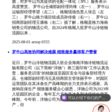
旗，对罗牛山为其提供的仓配一体化（3PL）服务表示
高度赞赏。 罗牛山仓储部副经理尚锋（左一）、罗牛山
运输部经理李望（左二）、格顺现场负责人张总（左
三）、罗牛山格力项目组成员孙传俊（右一）、罗牛山
招商部副经理王康栋（右二）据了解，格顺是格力海南
销售公司的物流公司。自2024年格顺入驻罗牛山冷链物
流园以来，
2025-08-01
aesop
6555
罗牛山高效协同解决难题 细致服务赢得客户赞誉
近日，罗牛山冷链物流园入驻企业海南洋驰冷链物流运
输有限公司（以下简称“洋驰”）将三面印有“工作认真负
责，服务意识强”的锦旗送至园区安全与设备部经理方
晶、仓储部副经理冯元及招商部主管张丽手中，对园区
运营团队在其冰条生产高峰期的全力支持表示感谢。高
效响应保生产 细致服务暖企心据悉，洋驰公司为2023年
入驻园区的企业，每年五六月为其冰条和冰袋的出货高
可以介绍下你们的产品么
峰期。今年初，洋驰公司为应对荔枝季需求提前筹备生
产，但